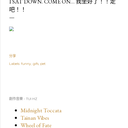
I SAT DOWN. COME ON… 我坐好了！！走
吧！！
分享
Labels:
funny
gifs
pet
創作音樂 - TUI HZ
Midnight Toccata
Tainan Vibes
Wheel of Fate