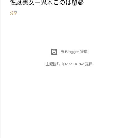
性感美女－鬼木このは👹🍃
分享
由 Blogger 提供
主題圖片由
Mae Burke
提供