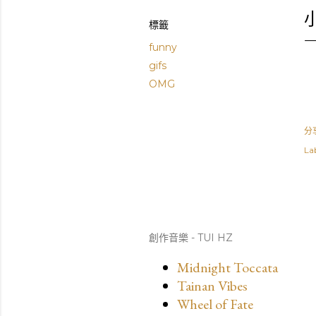
標籤
funny
gifs
OMG
分
Lab
創作音樂 - TUI HZ
Midnight Toccata
Tainan Vibes
Wheel of Fate