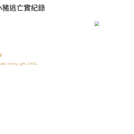
小豬逃亡實紀錄
享
els:
funny
gifs
OMG