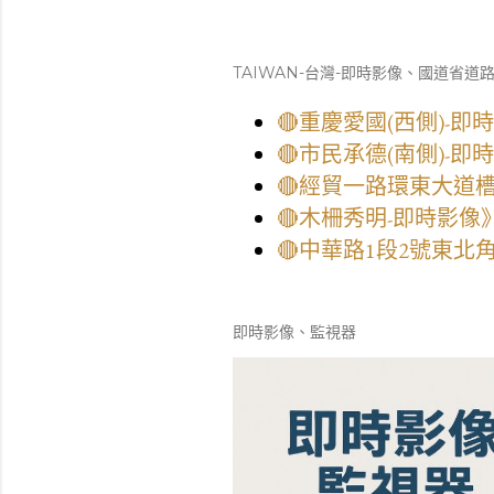
TAIWAN-台灣-即時影像、國道省道
🔴重慶愛國(西側)-
🔴市民承德(南側)-
🔴經貿一路環東大道
🔴木柵秀明-即時影
🔴中華路1段2號東北
即時影像、監視器