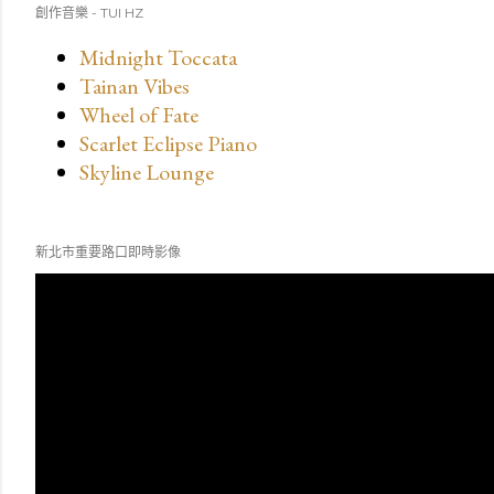
創作音樂 - TUI HZ
Midnight Toccata
Tainan Vibes
Wheel of Fate
Scarlet Eclipse Piano
Skyline Lounge
新北市重要路口即時影像