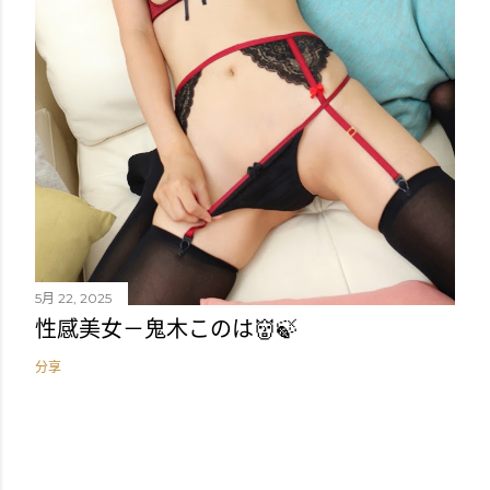
5月 22, 2025
性感美女－鬼木このは👹🍃
分享