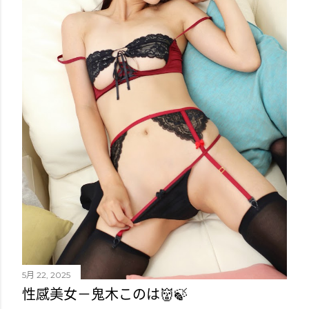
5月 22, 2025
性感美女－鬼木このは👹🍃