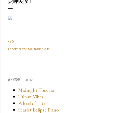
耍帥失敗！
分享
Labels:
crazy
fail
funny
gifs
創作音樂 - TUI HZ
Midnight Toccata
Tainan Vibes
Wheel of Fate
Scarlet Eclipse Piano