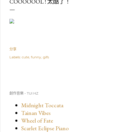
COOOOOOL ! 太酷了！
分享
Labels:
cute
funny
gifs
創作音樂 - TUI HZ
Midnight Toccata
Tainan Vibes
Wheel of Fate
Scarlet Eclipse Piano