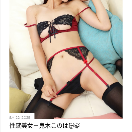
5月 22, 2025
性感美女－鬼木このは👹🍃