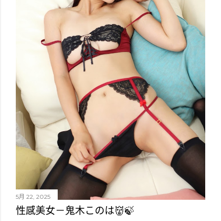
5月 22, 2025
性感美女－鬼木このは👹🍃