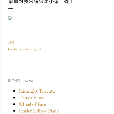
舉重對我來說只是小菜一碟！
分享
Labels:
cool
funny
gifs
創作音樂 - TUI HZ
Midnight Toccata
Tainan Vibes
Wheel of Fate
Scarlet Eclipse Piano