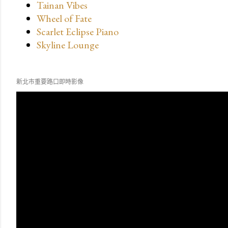
Tainan Vibes
Wheel of Fate
Scarlet Eclipse Piano
Skyline Lounge
新北市重要路口即時影像