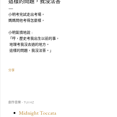
這樣的問題，我沒法答
小明考完試走出考場，
媽媽問他考得怎麼樣，
小明氣憤地說﹕
「哼，歷史考我出生以前的事，
地理考我沒去過的地方。
這樣的問題，我沒法答。」
分享
創作音樂 - TUI HZ
Midnight Toccata