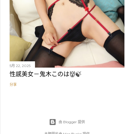
5月 22, 2025
性感美女－鬼木このは👹🍃
分享
由 Blogger 提供
主題圖片由
Mae Burke
提供