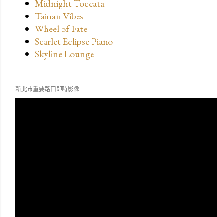
Midnight Toccata
Tainan Vibes
Wheel of Fate
Scarlet Eclipse Piano
Skyline Lounge
新北市重要路口即時影像