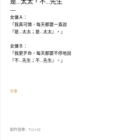
是…太太，不…先生
女傭Ａ：
「我真可憐，每天都要一直說
『是…太太；是…太太』。」
女傭Ｂ：
「我更歹命，每天都要不停地說
『不…先生；不…先生』。」
分享
創作音樂 - TUI HZ