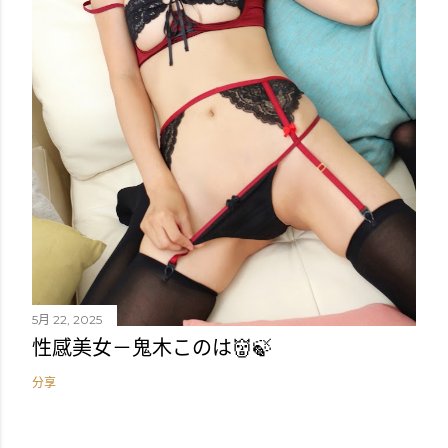
5月 22, 2025
性感美女－鬼木このは👹🍃
分享