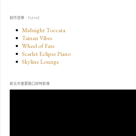
創作音樂 - TUI HZ
Midnight Toccata
Tainan Vibes
Wheel of Fate
Scarlet Eclipse Piano
Skyline Lounge
新北市重要路口即時影像