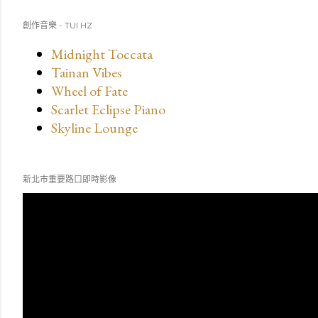
創作音樂 - TUI HZ
Midnight Toccata
Tainan Vibes
Wheel of Fate
Scarlet Eclipse Piano
Skyline Lounge
新北市重要路口即時影像