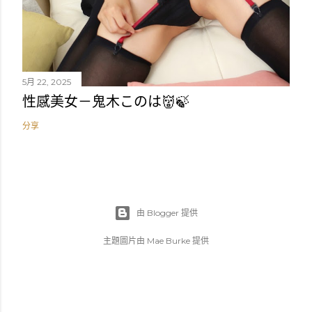
5月 22, 2025
性感美女－鬼木このは👹🍃
分享
由 Blogger 提供
主題圖片由
Mae Burke
提供