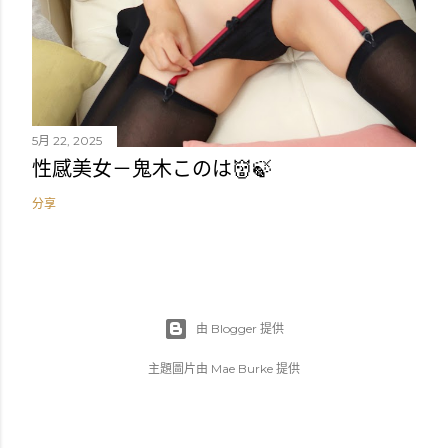
5月 22, 2025
性感美女－鬼木このは👹🍃
分享
由 Blogger 提供
主題圖片由
Mae Burke
提供