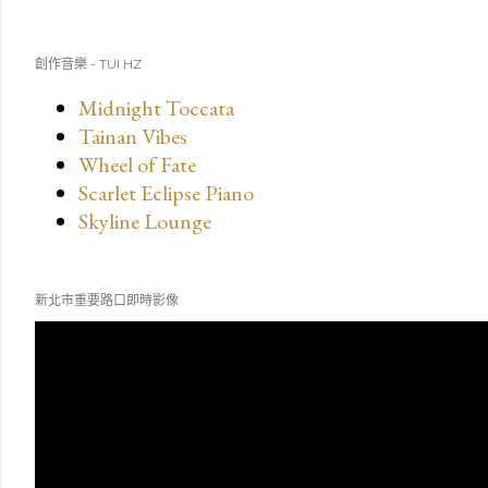
創作音樂 - TUI HZ
Midnight Toccata
Tainan Vibes
Wheel of Fate
Scarlet Eclipse Piano
Skyline Lounge
新北市重要路口即時影像