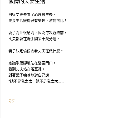
激情的夫妻生活
自從丈夫去看了心理醫生後，
夫妻生活變得很有樂趣，激情無比！
妻子為此很納悶，因為每次親熱前，
丈夫都會在洗手間呆十幾分鐘。
妻子決定偷偷去看丈夫在做什麼。
她躡手躡腳地站在浴室門口，
看到丈夫站在浴室裡，
對著鏡子喃喃地對自己說：
“她不是我太太，她不是我太太……”
分享