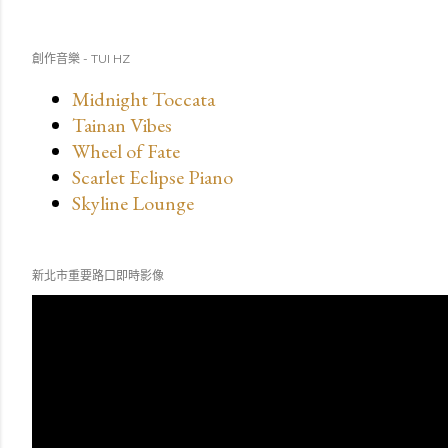
創作音樂 - TUI HZ
Midnight Toccata
Tainan Vibes
Wheel of Fate
Scarlet Eclipse Piano
Skyline Lounge
新北市重要路口即時影像