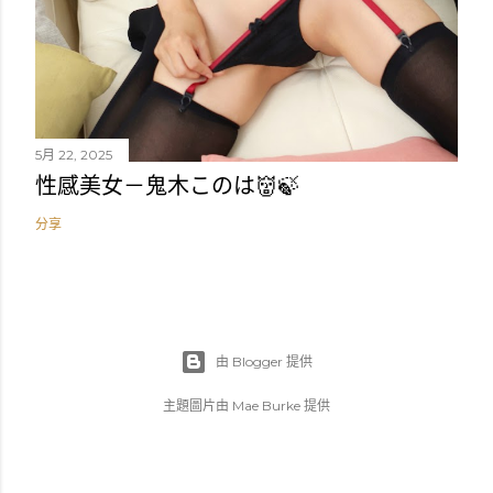
5月 22, 2025
性感美女－鬼木このは👹🍃
分享
由 Blogger 提供
主題圖片由
Mae Burke
提供