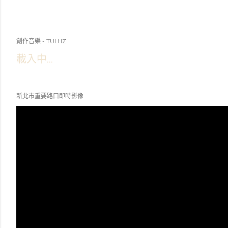
創作音樂 - TUI HZ
載入中...
新北市重要路口即時影像