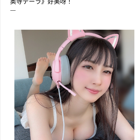
奥寺テーラ》好美呀！