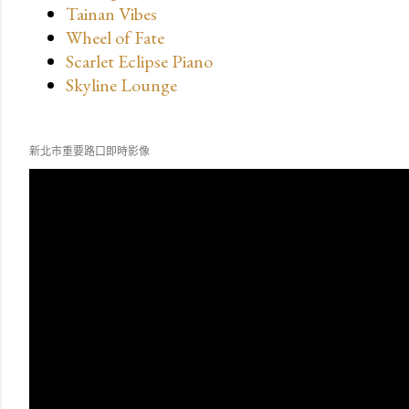
Tainan Vibes
Wheel of Fate
Scarlet Eclipse Piano
Skyline Lounge
新北市重要路口即時影像