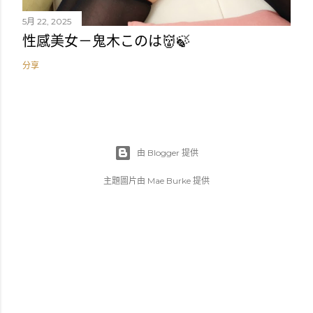
5月 22, 2025
性感美女－鬼木このは👹🍃
分享
由 Blogger 提供
主題圖片由
Mae Burke
提供