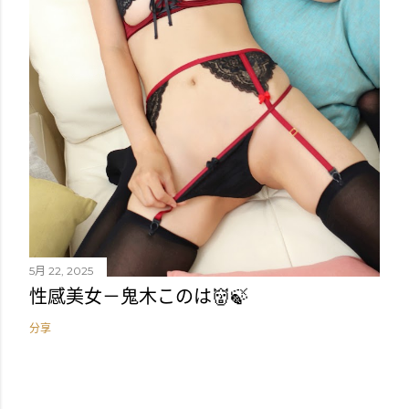
5月 22, 2025
性感美女－鬼木このは👹🍃
分享