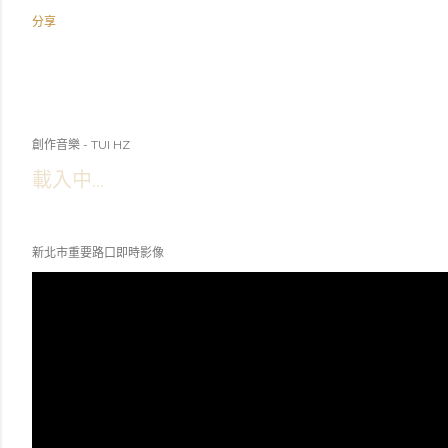
分享
創作音樂 - TUI HZ
載入中...
新北市重要路口即時影像