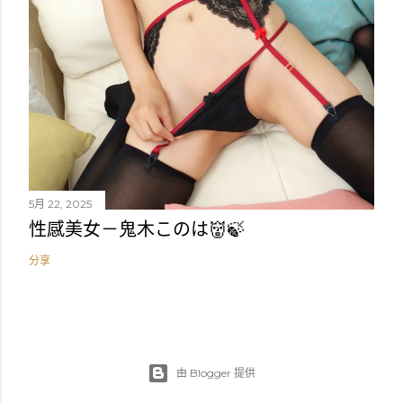
5月 22, 2025
性感美女－鬼木このは👹🍃
分享
由 Blogger 提供