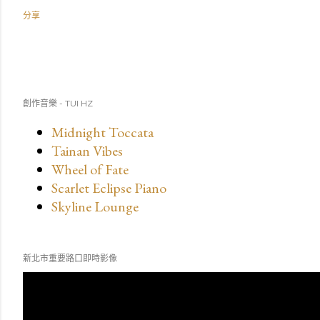
分享
創作音樂 - TUI HZ
Midnight Toccata
Tainan Vibes
Wheel of Fate
Scarlet Eclipse Piano
Skyline Lounge
新北市重要路口即時影像