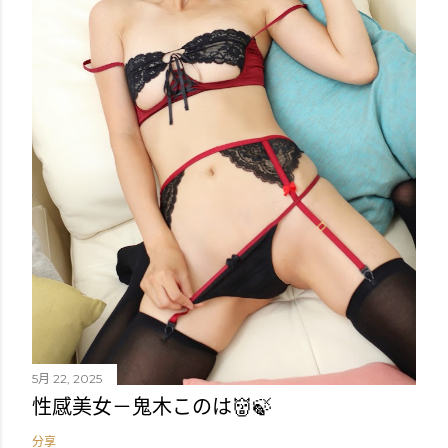
5月 22, 2025
性感美女－鬼木このは👹🍃
分享