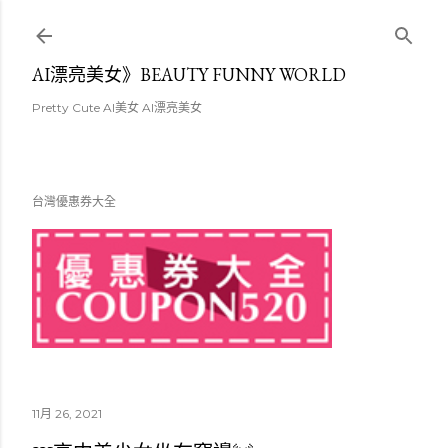
跳至主要內容
AI漂亮美女》BEAUTY FUNNY WORLD
Pretty Cute AI美女 AI漂亮美女
台灣優惠券大全
11月 26, 2021