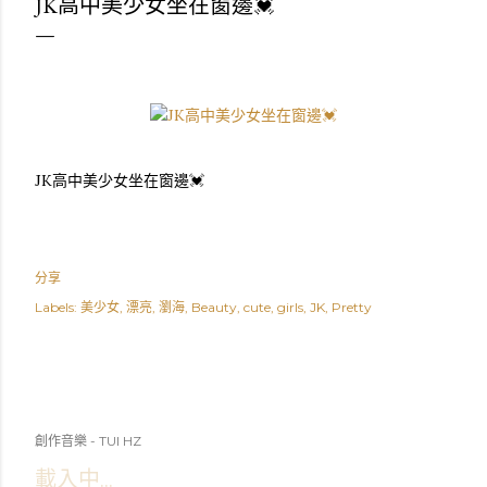
JK高中美少女坐在窗邊💓
JK高中美少女坐在窗邊💓
分享
Labels:
美少女
漂亮
瀏海
Beauty
cute
girls
JK
Pretty
創作音樂 - TUI HZ
載入中...