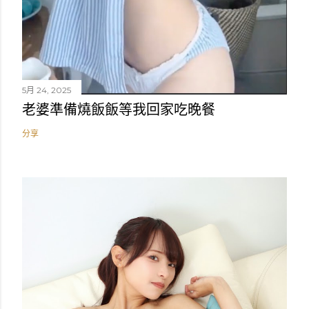
5月 24, 2025
老婆準備燒飯飯等我回家吃晚餐
分享