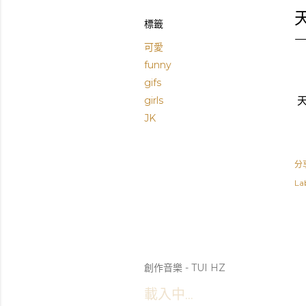
標籤
可愛
funny
gifs
天
girls
JK
分
Lab
創作音樂 - TUI HZ
載入中...