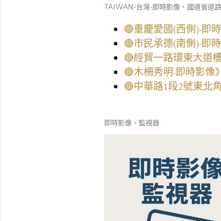
TAIWAN-台灣-即時影像、國道省道
🔴重慶愛國(西側)-
🔴市民承德(南側)-
🔴經貿一路環東大道
🔴木柵秀明-即時影
🔴中華路1段2號東北
即時影像、監視器