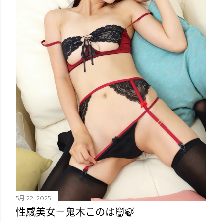
5月 22, 2025
性感美女－鬼木このは👹🍃