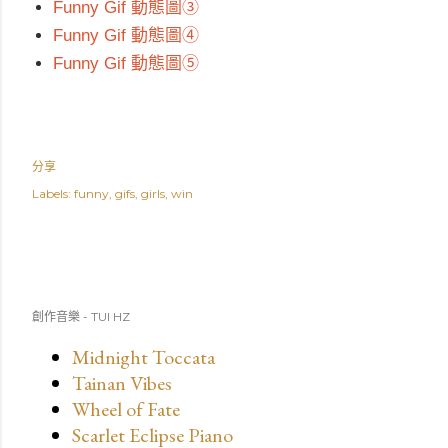
Funny Gif 動態圖③
Funny Gif 動態圖④
Funny Gif 動態圖⑤
分享
Labels:
funny
gifs
girls
win
創作音樂 - TUI HZ
Midnight Toccata
Tainan Vibes
Wheel of Fate
Scarlet Eclipse Piano