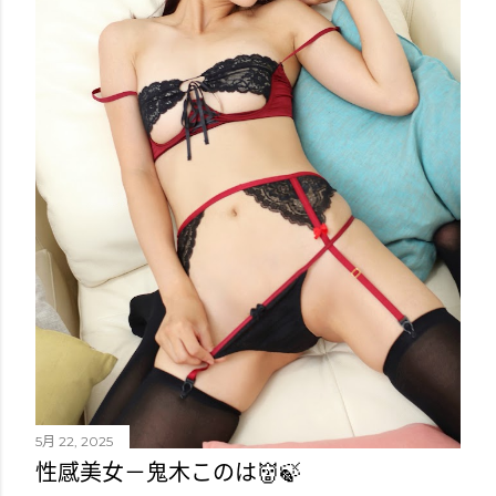
5月 22, 2025
性感美女－鬼木このは👹🍃