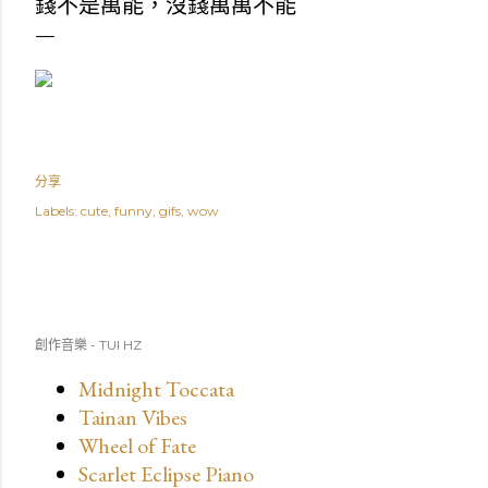
錢不是萬能，沒錢萬萬不能
分享
Labels:
cute
funny
gifs
wow
創作音樂 - TUI HZ
Midnight Toccata
Tainan Vibes
Wheel of Fate
Scarlet Eclipse Piano