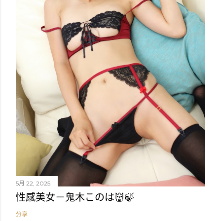
5月 22, 2025
性感美女－鬼木このは👹🍃
分享