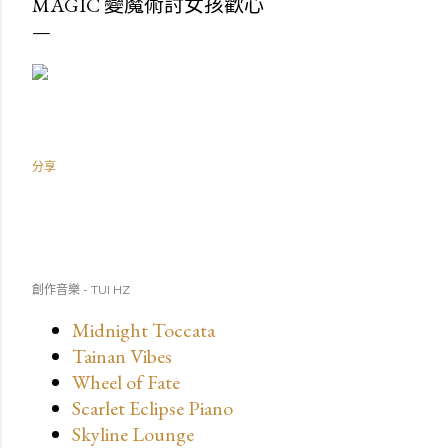
MAGIC 變魔術討女孩歡心
分享
創作音樂 - TUI HZ
Midnight Toccata
Tainan Vibes
Wheel of Fate
Scarlet Eclipse Piano
Skyline Lounge