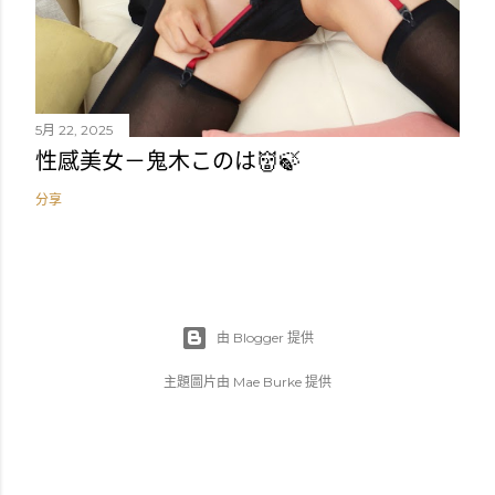
5月 22, 2025
性感美女－鬼木このは👹🍃
分享
由 Blogger 提供
主題圖片由
Mae Burke
提供