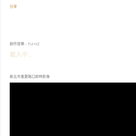
分享
創作音樂 - TUI HZ
載入中...
新北市重要路口即時影像