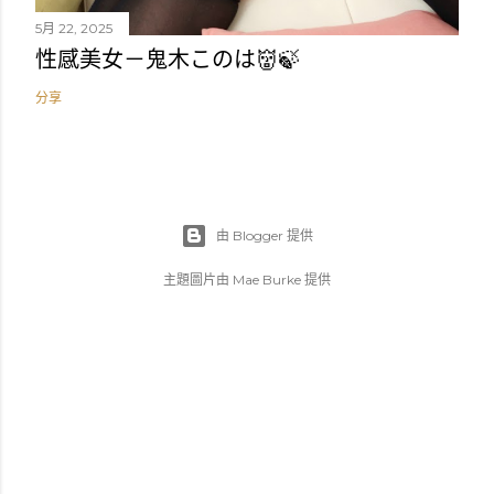
5月 22, 2025
性感美女－鬼木このは👹🍃
分享
由 Blogger 提供
主題圖片由
Mae Burke
提供