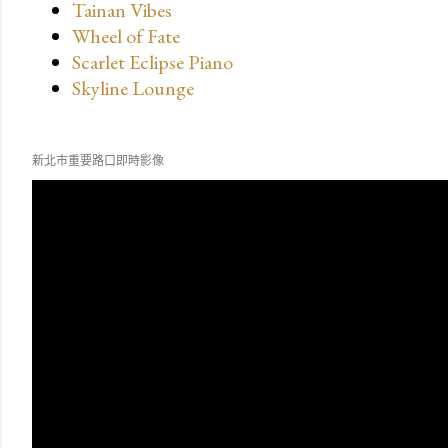
Tainan Vibes
Wheel of Fate
Scarlet Eclipse Piano
Skyline Lounge
新北市重要路口即時影像